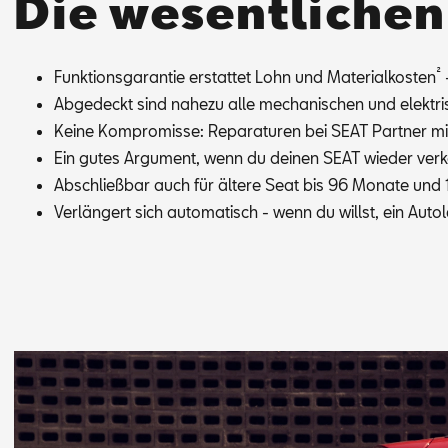
Die wesentliche
²
Funk­ti­ons­ga­ran­tie er­stat­tet Lohn und Ma­te­ri­al­kos­ten
-
Ab­ge­deckt sind na­he­zu alle me­cha­ni­schen und elek­tri­
Kei­ne Kom­pro­mis­se: Re­pa­ra­tu­ren bei SEAT Part­ner mit 
Ein gu­tes Ar­gu­ment, wenn du dei­nen SEAT wie­der ver­ka
Ab­schließ­bar auch für äl­te­re Seat bis 96 Mo­na­te un
Ver­län­gert sich au­to­ma­tisch - wenn du willst, ein Au­to