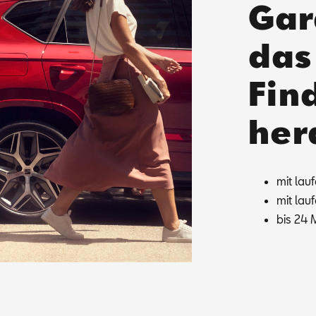
Gar
das
Find
her
mit lau­
mit lau­
bis 24 