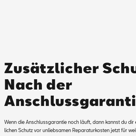
Zusätzlicher Schu
Nach der
Anschlussgaranti
Wenn die An­schluss­ga­ran­tie noch läuft, dann kannst du dir e
li­chen Schutz vor un­lieb­sa­men Re­pa­ra­tur­kos­ten jetzt für wei­