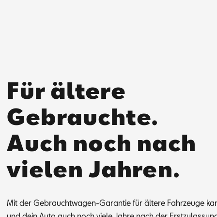
Für ältere
Gebrauchte.
Auch noch nach
vielen Jahren.
Mit der Ge­braucht­wa­gen-Ga­ran­tie für äl­te­re Fahr­zeu­ge k
und dein Auto auch noch vie­le Jah­re nach der Erst­zu­las­sung