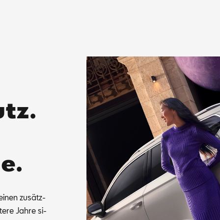
tz.
e.
i­nen zu­sätz­
te­re Jah­re si­