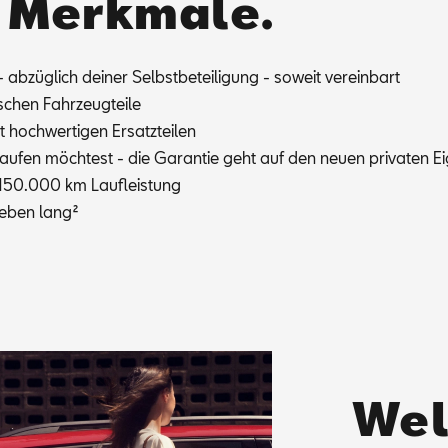
n Merkmale.
 ab­züg­lich dei­ner Selbst­be­tei­li­gung - so­weit ver­ein­bart
schen Fahr­zeug­tei­le
hoch­wer­ti­gen Er­satz­tei­len
u­fen möch­test - die Ga­ran­tie geht auf den neu­en pri­va­ten Ei
d 150.000 km Lauf­leis­tung
­le­ben lang
²
Wel