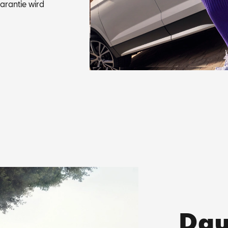
­ran­tie wird
Dau