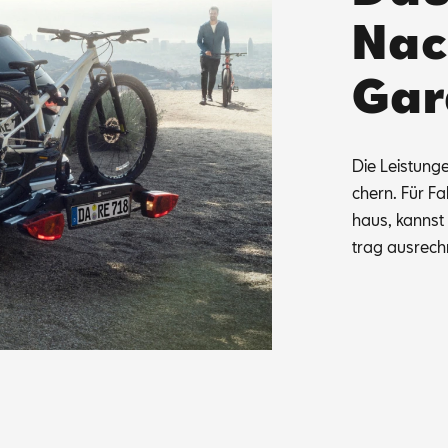
Nac
Gar
Die Leis­tun­g
chern. Für Fah
haus, kannst d
trag aus­rech