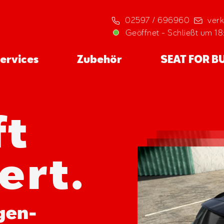
02597 / 696960
ver
Geöffnet
-
Schließt um 1
ervices
Zubehör
SEAT FOR B
ft
ert.
gen-