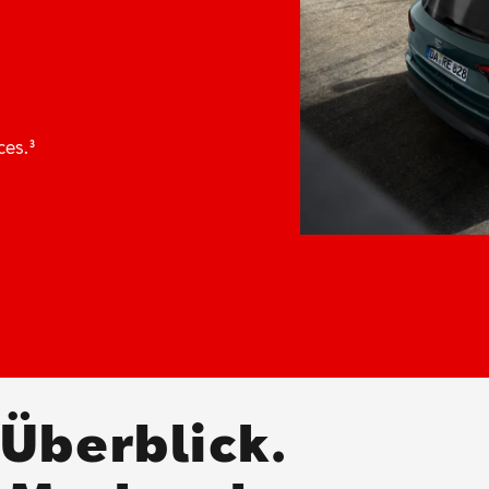
ices.
³
 Überblick.