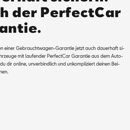
h der PerfectCar
antie.
en ei­ner Ge­braucht­wa­gen-Ga­ran­tie jetzt auch dau­er­haft si­
r­zeu­ge mit lau­fen­der Per­fec­t­Car Ga­ran­tie aus dem Au­to­
u dir on­line, un­ver­bind­lich und un­kom­pli­ziert dei­nen Bei­
­nen.