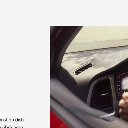
annst du dich
 ab­si­chern.