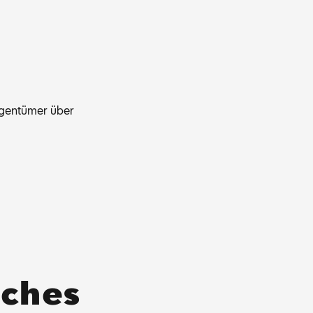
­gen­tü­mer über
ches