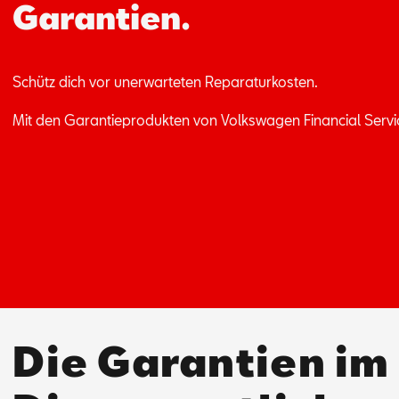
Garantien.
Schütz dich vor un­er­war­te­ten Re­pa­ra­tur­kos­ten.
Mit den Ga­ran­tie­pro­duk­ten von Volks­wa­gen Fi­nan­ci­al Ser­v
Die Garantien im