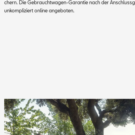
chern. Die Ge­braucht­wa­gen-Ga­ran­tie nach der An­schluss­ga
un­kom­pli­ziert on­line an­ge­bo­ten.