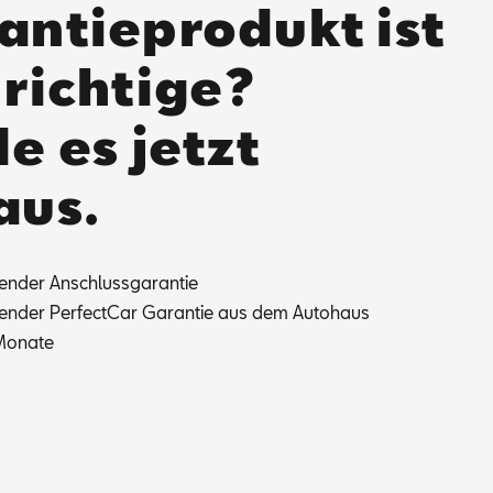
antieprodukt ist
 richtige?
e es jetzt
aus.
fen­der An­schluss­ga­ran­tie
fen­der Per­fec­t­Car Ga­ran­tie aus dem Au­to­haus
Mo­na­te