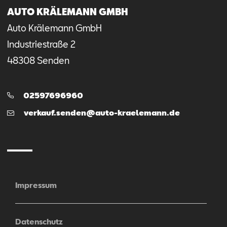
AUTO KRÄLEMANN GMBH
Auto Krälemann GmbH
Industriestraße
2
48308
Senden
Telefon:
02597696960
E-
verkauf.senden@auto-kraelemann.de
Mail
Impressum
Datenschutz