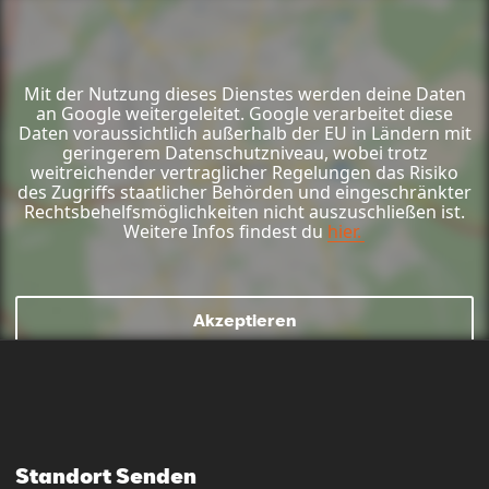
Mit der Nutzung dieses Dienstes werden deine Daten
an Google weitergeleitet. Google verarbeitet diese
Daten voraussichtlich außerhalb der EU in Ländern mit
geringerem Datenschutzniveau, wobei trotz
weitreichender vertraglicher Regelungen das Risiko
des Zugriffs staatlicher Behörden und eingeschränkter
Rechtsbehelfsmöglichkeiten nicht auszuschließen ist.
Weitere Infos findest du
hier.
Akzeptieren
Mail schreiben
Kontaktformular
Anrufen
Standort Senden